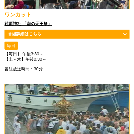
ワンカット
荏原神社 「南の天王祭」
番組詳細はこちら
毎日
【毎日】 午後3:30～
【土～木】午後0:30～
番組放送時間：30分