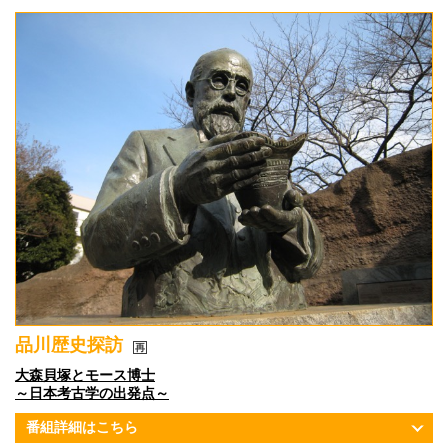
品川歴史探訪
大森貝塚とモース博士
～日本考古学の出発点～
番組詳細はこちら