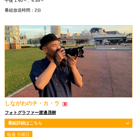
午後 1:40～、4:55～
番組放送時間：2分
しながわのチ・カ・ラ
フォトグラファー渡邉茂樹
番組詳細はこちら
毎週 月曜日