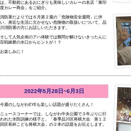
は、不動前にあるおにぎりも美味しいカレーの名店「東印
度カレー商会」をご紹介。
消防署だよりでは６月第２週の「危険物安全週間」に伴
い、身近な生活に欠かせない危険物の取扱いについて、品
川消防署の方にお話しいただきます。
そして人気企画のアハ体験では難問が解けないきったんに
百戦錬磨の水口からヒントが！？
お楽しみに！
2022年5月28日~6月3日
今週のしながわEYEも楽しい話題が盛りだくさん！
ニュースコーナーでは、しながわ中央公園で３年ぶりに行
われた水防訓練の様子と、「春季品川区将棋大会 第１２
回区長杯こども将棋大会」の２本の話題をお伝えします。