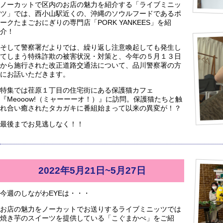
ノーカットで区内のお店の魅力を紹介する「ライブミニッ
ツ」では、西小山駅近くの、沖縄のソウルフードであるポ
ークたまごおにぎりの専門店「PORK YANKEES」を紹
介！
そして警察署だよりでは、繰り返し注意喚起しても発生し
てしまう特殊詐欺の被害状況・対策と、今年の５月１３日
から施行された改正道路交通法について、品川警察署の方
にお話いただきます。
特集では荏原１丁目の住宅街にある保護猫カフェ
『Meooow!（ミャーーーオ！）』に訪問。保護猫たちと触
れ合い癒されたタカガキに番組始まって以来の異変が！？
最後までお見逃しなく！！
2022年5月21日~5月27日
今週のしながわEYEは・・・
お店の魅力をノーカットでお送りするライブミニッツでは
焼き芋のスイーツを提供している「こぐまかぺ」をご紹