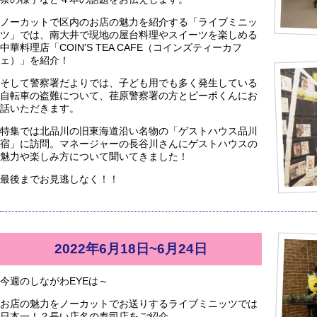
ノーカットで区内のお店の魅力を紹介する「ライブミニッ
ツ」では、南大井で現地の屋台料理やスイーツを楽しめる
中華料理店「COIN'S TEA CAFE（コインズティーカフ
ェ）」を紹介！
そして警察署だよりでは、子ども用でも多く発生している
自転車の盗難について、荏原警察署の方とピーポくんにお
話いただきます。
特集では北品川の旧東海道沿い名物の「ゲストハウス品川
宿」に訪問。マネージャーの長谷川さんにゲストハウスの
魅力や楽しみ方について聞いてきました！
最後までお見逃しなく！！
2022年6月18日~6月24日
今週のしながわEYEは～
お店の魅力をノーカットでお送りするライブミニッツでは
日本一！？長い店名の寿司店をご紹介。