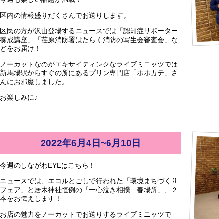
区内の情報盛りだくさんでお送りします。
区民の方が沢山登場するニュースでは「認知症サポーター
養成講座」「荏原消防署はたらく消防の写生会審査会」な
どをお届け！
ノーカットなのがエキサイティングなライブミニッツでは
新馬場駅からすぐの所にあるプリン専門店「ポポカテ」さ
んにお邪魔しました。
お楽しみに♪
2022年6月4日~6月10日
今週のしながわEYEはこちら！
ニュースでは、エコルとごしで行われた「環境まちづくり
フェア」と居木神社恒例の「一心泣き相撲 春場所」、２
本をお伝えします！
お店の魅力をノーカットでお送りするライブミニッツで