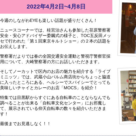
2022年4月2日~4月8日
今週のしながわEYEも楽しい話題が盛りだくさん！
ニュースコーナーでは、桂宮治さんも参加した荏原警察署
安全・安心アドバイザー委嘱式の様子と、TOC五反田メッ
セで行われた「第１回東京キルトショー」の２本の話題を
お伝えします。
警察署だよりでは春の全国交通安全運動と警視庁警察官採
用について、大崎警察署の方にお話しいただきます。
そしてノーカットで区内のお店の魅力を紹介する「ライブ
ミニッツ」では、武蔵小山パルム商店街からちょっと脇道
に入ったところにある、ヘルシーでスパイシーでとっても
美味しいチャイとカレーのお店「MOCS」を紹介！
特集では目黒駅からすぐにある自転車のことならなんでも
調べることが出来る「自転車文化センター」にお邪魔し
て、展示されている仰天自転車の数々を紹介いただきま
す！
最後までお見逃しなく！！