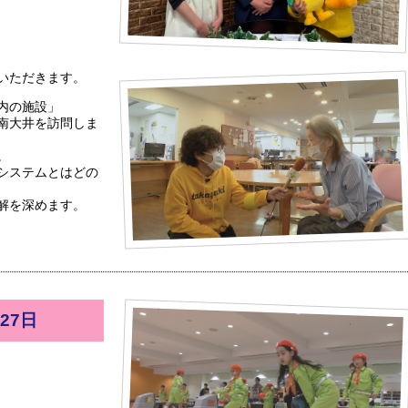
いただきます。
内の施設」
南大井を訪問しま
。
システムとはどの
解を深めます。
27日