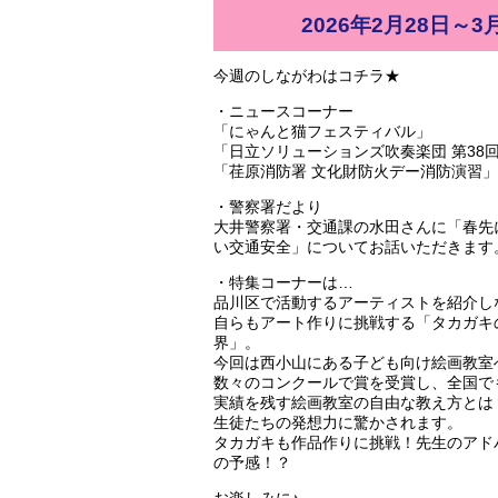
2026年2月28日～3
今週のしながわはコチラ★
・ニュースコーナー
「にゃんと猫フェスティバル」
「日立ソリューションズ吹奏楽団 第38
「荏原消防署 文化財防火デー消防演習」
・警察署だより
大井警察署・交通課の水田さんに「春先
い交通安全」についてお話いただきます
・特集コーナーは…
品川区で活動するアーティストを紹介し
自らもアート作りに挑戦する「タカガキ
界」。
今回は西小山にある子ども向け絵画教室
数々のコンクールで賞を受賞し、全国で
実績を残す絵画教室の自由な教え方とは
生徒たちの発想力に驚かされます。
タカガキも作品作りに挑戦！先生のアド
の予感！？