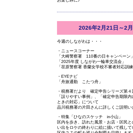
お楽しみに♪
2026年2月21日～2月
今週のしながわは・・・
・ニュースコーナー
「大崎警察署 110番の日キャンペーン
「2025年度 しながわ一輪車交流会」
「荏原警察署 香蘭女学校不審者対応訓
・EYEナビ
「舟旅通勤 こたつ舟」
・税務署だより 確定申告シリーズ第４
「誤りやすい事例」、「確定申告期限内
ときの対応」について
品川税務署の片田さんに詳しくご説明い
・特集「ひなのスケッチ in小山」
区内を歩き、訪れた風景・お店・区民と
い出をロケの終わりに絵に描いて残して
区内２７の町を巡り全制覇を目指します