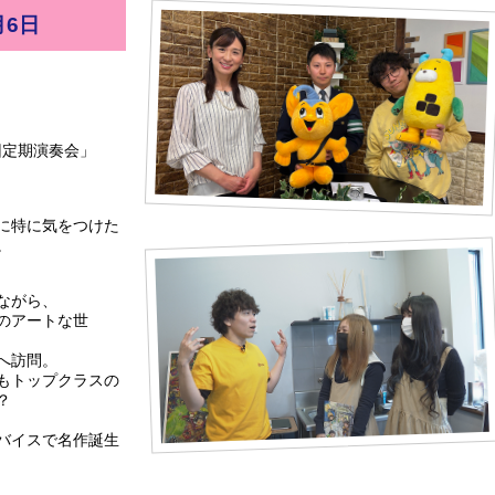
月6日
回定期演奏会」
に特に気をつけた
。
ながら、
のアートな世
へ訪問。
もトップクラスの
？
バイスで名作誕生