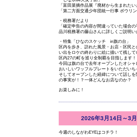
「富田菜摘作品展『廃材から生まれたい
「第二方面交通少年団統一行事 ボウリ
・税務署だより
「確定申告の内容が間違っていた場合の
品川税務署の藤山さんに詳しくご説明い
・特集「ひなのスケッチ in旗の台」
区内を歩き、訪れた風景・お店・区民と
い出をロケの終わりに絵に描いて残して
区内27の町を巡り全制覇を目指します！
今回は旗の台で去年オープンしたオシャ
おいしいワッフルプレートをいただいち
そしてオープンした経緯について話しを
の事実が！？一体どんなお店なのか？
お楽しみに！
2026年3月14日～3月
今週のしながわEYEはコチラ！