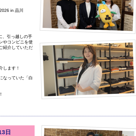
6 in 品川
んに、引っ越しの手
ンやコンビニを使
ご紹介していただ
介します！
になっていた「白
！
13日