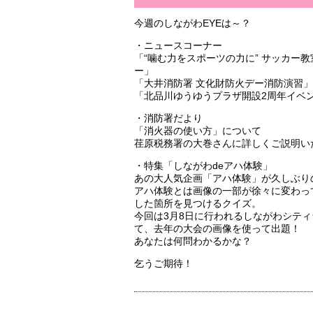
今週のしながわEYEは～？
・ニュースコーナー
「“噛む力をスポーツの力に” サッカー
ー」
「大井消防署 文化財防火デー消防演習」
「北品川ゆうゆうプラザ開設2周年イベ
・消防署だより
「消火器の使い方」について
荏原税務署の大巻さんに詳しくご説明い
・特集「しながわdeアハ体験」
あの大人気企画「アハ体験」が久しぶり
アハ体験とは画像の一部が徐々に変わっ
した箇所を見つけるクイズ。
今回は3月8日に行われるしながわシテ
て、去年の大会の画像を使って出題！
あなたは何問わかるかな？
乞うご期待！