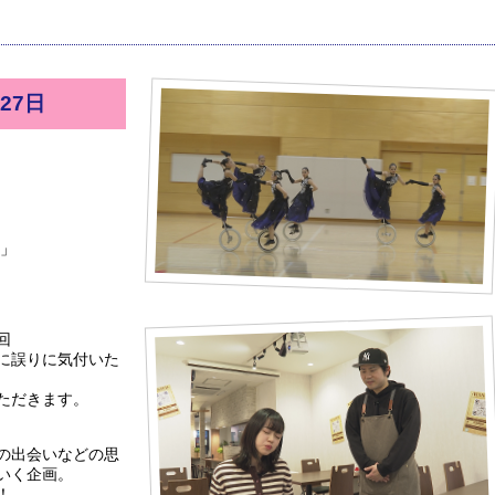
27日
」
練」
回
に誤りに気付いた
ただきます。
の出会いなどの思
いく企画。
！