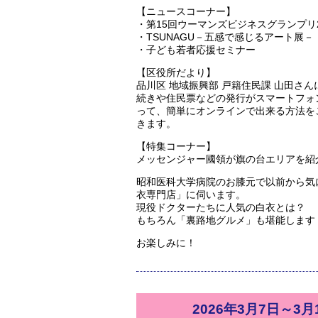
【ニュースコーナー】
・第15回ウーマンズビジネスグランプリ202
・TSUNAGU－五感で感じるアート展－
・子ども若者応援セミナー
【区役所だより】
品川区 地域振興部 戸籍住民課 山田さ
続きや住民票などの発行がスマートフォ
って、簡単にオンラインで出来る方法を
きます。
【特集コーナー】
メッセンジャー國領が旗の台エリアを紹
昭和医科大学病院のお膝元で以前から気
衣専門店」に伺います。
現役ドクターたちに人気の白衣とは？
もちろん「裏路地グルメ」も堪能します
お楽しみに！
2026年3月7日～3月