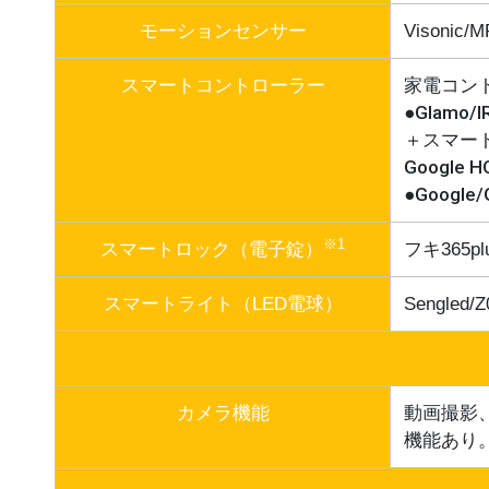
モーションセンサー
Visonic/M
スマートコントローラー
家電コン
●Glamo/I
＋スマー
Google 
●Google
※1
スマートロック（電子錠）
フキ365pl
スマートライト（LED電球）
Sengled/
カメラ機能
動画撮影
機能あり