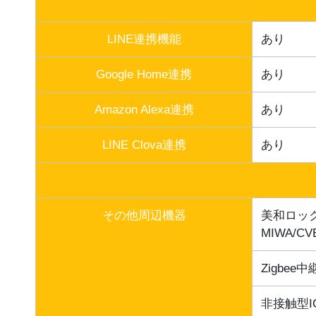
LINE連携機能
あり
Google Home連携
あり
Amazon Alexa連携
あり
LINE Clova連携
あり
その他周辺機器
美和ロッ
MIWA/CV
Zigbee中
非接触型