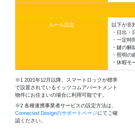
ルール設定
以下が非
・日出・
・一定時
・鍵の解
・照明の
・休暇モ
※1 2021年12月以降、スマートロックが標準
で設置されているイッツコムアパートメント
物件にお住まいの場合に利用可能です。
※2 各種連携事業者サービスの設定方法は、
Connected Designのサポートページ
にてご確
認ください。