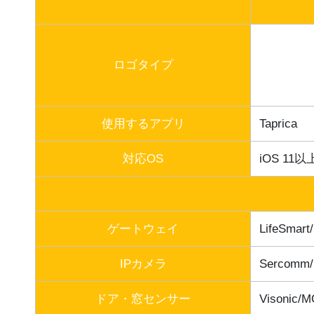
ロゴタイプ
使用するアプリ
Taprica
対応OS
iOS 11以
ゲートウェイ
LifeSma
IPカメラ
Sercomm/
ドア・窓センサー
Visonic/