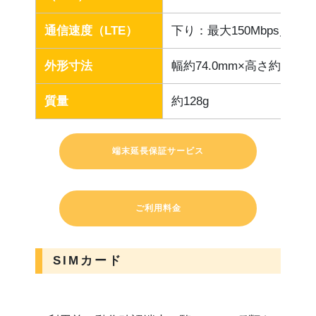
通信速度（LTE）
下り：最大150Mbps／上り
外形寸法
幅約74.0mm×高さ約74.0m
質量
約128g
端末延長保証サービス
ご利用料金
SIMカード