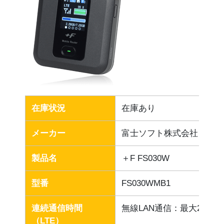
在庫状況
在庫あり
メーカー
富士ソフト株式会社
製品名
＋F FS030W
型番
FS030WMB1
連続通信時間
無線LAN通信：最大20時間、B
（LTE）