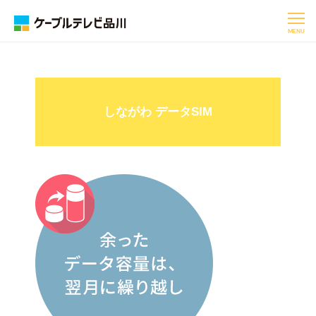
MENU
しながわ データSIM