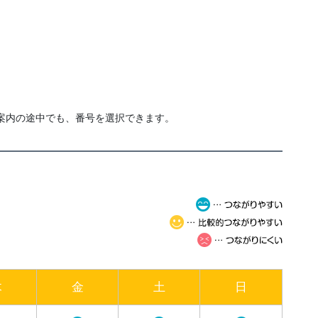
案内の途中でも、番号を選択できます。
木
金
土
日