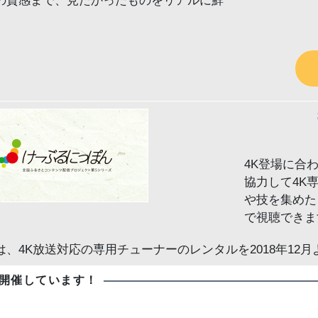
の質感まで、見たかったものをリアルに鮮
4K登場に合
協力して4K
や技を集めた
で視聴できま
、4K放送対応の専用チューナーのレンタルを2018年12
開催しています！