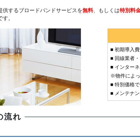
提供するブロードバンドサービスを
無料
、もしくは
特別料
です。
■ 初期導入
■ 回線業者
■ インター
※物件によ
■ 特別価格
■ メンテナ
の流れ