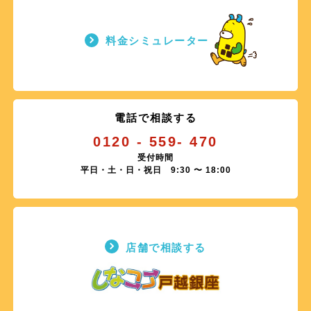
2026.07.30
2026.04.01
【9/29】テレビサービス一時休止のお知らせ
料金シミュレーター
「BS10プレミアム」放送設備の切り替えに関するお知らせ
2026.07.29
2026.04.01
【8/7】伝送路メンテナンス（一部地域）
電話リレーサービス料のご負担について
2026.03.25
電話で相談する
「女性チャンネル♪LaLa TV」名称・ロゴ変更について
0120 - 559- 470
2026.03.23
受付時間
【更新】「テレビ・プッシュ」一部サービス終了のお知らせ
平日・土・日・祝日 9:30 〜 18:00
2026.03.16
しなココ戸越銀座 店舗改修工事に伴う営業について
店舗で相談する