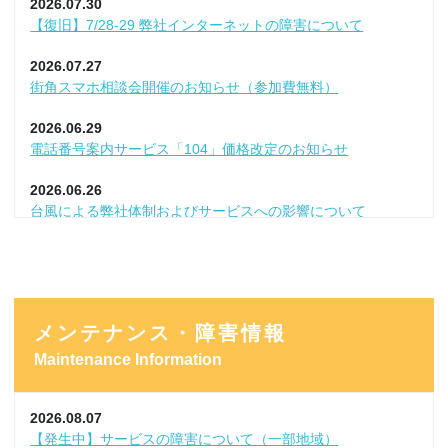
2026.07.30
【復旧】7/28-29 弊社インターネットの障害について
2026.07.27
街角スマホ相談会開催のお知らせ（参加費無料）
2026.06.29
電話番号案内サービス「104」価格改定のお知らせ
2026.06.26
台風による弊社体制およびサービスへの影響について
2026.06.25
TV・NET月額利用料改定のお知らせ
2026.06.24
メンテナンス・障害情報
【弊社サービスに影響なし】他社での情報漏洩事案について
Maintenance Information
2026.06.01
「スーパー！ドラマＴＶ ＃海外ドラマ☆エンタメ」放送終了
2026.08.07
2026.05.29
【発生中】サービスの障害について（一部地域）