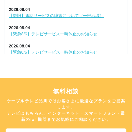
東急でんき「ライフフィットプラン」のプラン改定について
2026.08.04
2026.05.29
【復旧】電話サービスの障害について（一部地域）
USB接続型HDDの追加販売終了について
2026.08.04
2026.05.18
【緊急8/6】テレビサービス一時休止のお知らせ
【復旧】新規でのお申し込み方法変更のお知らせ
2026.08.04
2026.05.14
【緊急8/5】テレビサービス一時休止のお知らせ
電話ユニバーサルサービス料のご負担について
2026.08.04
2026.04.30
【復旧】テレビサービスの障害について
「i-フィルタ― for ZAQ」の一部対応OS変更
2026.08.04
2026.04.20
【復旧】テレビサービスの障害について
無料相談
【重要】弊社によるご訪問やお電話について
ケーブルテレビ品川ではお客さまに最適なプランをご提案
2026.08.04
2026.04.10
【復旧】サービスの障害について（一部地域）
します。
ケーブルプラスSTB-2ファームウェア更新のお知らせ
テレビはもちろん、インターネット・スマートフォン・最
2026.08.01
新のIoT機器までお気軽にご相談ください。
2026.04.07
【復旧】電話サービスの障害について（一部地域）
【復旧】「BS10プレミアム」設備切り替えに伴う不具合