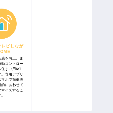
テレビしなが
OME
心感を向上、ま
自動コントロー
住まい用IoT
す。専用アプリ
スマホで簡単設
目的にあわせて
タマイズするこ
す。