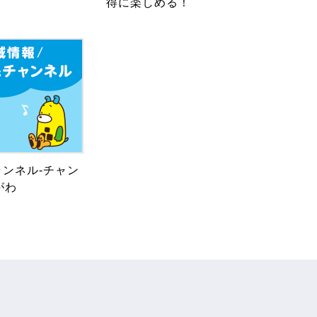
得に楽しめる！
ンネル-チャン
がわ