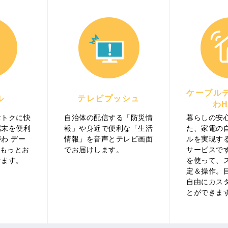
ケーブル
ル
テレビプッシュ
わH
おトクに快
自治体の配信する「防災情
暮らしの安
端末を便利
報」や身近で便利な「生活
た、家電の
わ デー
情報」を音声とテレビ画面
ルを実現する
をもっとお
でお届けします。
サービスで
けます。
を使って、
定＆操作。
自由にカス
とができま