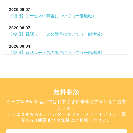
東急でんき「ライフフィットプラン」のプラン改定について
2026.08.07
2026.05.29
【復旧】サービスの障害について（一部地域）
USB接続型HDDの追加販売終了について
2026.08.07
2026.05.18
【復旧】電話サービスの障害について（一部地域）
【復旧】新規でのお申し込み方法変更のお知らせ
2026.08.04
2026.05.14
【復旧】電話サービスの障害について（一部地域）
電話ユニバーサルサービス料のご負担について
2026.08.04
2026.04.30
【緊急8/6】テレビサービス一時休止のお知らせ
「i-フィルタ― for ZAQ」の一部対応OS変更
2026.08.04
2026.04.20
【緊急8/5】テレビサービス一時休止のお知らせ
無料相談
【重要】弊社によるご訪問やお電話について
ケーブルテレビ品川ではお客さまに最適なプランをご提案
2026.08.04
2026.04.10
【復旧】テレビサービスの障害について
します。
ケーブルプラスSTB-2ファームウェア更新のお知らせ
テレビはもちろん、インターネット・スマートフォン・最
2026.08.04
新のIoT機器までお気軽にご相談ください。
2026.04.07
【復旧】テレビサービスの障害について
【復旧】「BS10プレミアム」設備切り替えに伴う不具合