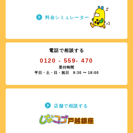
2026.08.04
2026.04.01
【復旧】サービスの障害について（一部地域）
料金シミュレーター
「BS10プレミアム」放送設備の切り替えに関するお知らせ
2026.08.01
2026.04.01
【復旧】電話サービスの障害について（一部地域）
電話リレーサービス料のご負担について
2026.07.30
2026.03.25
【9/29】テレビサービス一時休止のお知らせ
電話で相談する
「女性チャンネル♪LaLa TV」名称・ロゴ変更について
0120 - 559- 470
2026.07.29
2026.03.23
【8/7】伝送路メンテナンス（一部地域）
受付時間
【更新】「テレビ・プッシュ」一部サービス終了のお知らせ
平日・土・日・祝日 9:30 〜 18:00
2026.03.16
しなココ戸越銀座 店舗改修工事に伴う営業について
店舗で相談する