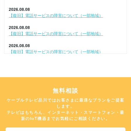
東急でんき「ライフフィットプラン」のプラン改定について
2026.08.08
2026.05.29
【復旧】電話サービスの障害について（一部地域）
USB接続型HDDの追加販売終了について
2026.08.08
2026.05.18
【復旧】電話サービスの障害について（一部地域）
【復旧】新規でのお申し込み方法変更のお知らせ
2026.08.08
2026.05.14
【復旧】電話サービスの障害について（一部地域）
電話ユニバーサルサービス料のご負担について
2026.08.07
2026.04.30
【復旧】サービスの障害について（一部地域）
「i-フィルタ― for ZAQ」の一部対応OS変更
2026.08.07
2026.04.20
【復旧】サービスの障害について（一部地域）
無料相談
【重要】弊社によるご訪問やお電話について
ケーブルテレビ品川ではお客さまに最適なプランをご提案
2026.08.07
2026.04.10
【復旧】電話サービスの障害について（一部地域）
します。
ケーブルプラスSTB-2ファームウェア更新のお知らせ
テレビはもちろん、インターネット・スマートフォン・最
2026.08.04
新のIoT機器までお気軽にご相談ください。
2026.04.07
【復旧】電話サービスの障害について（一部地域）
【復旧】「BS10プレミアム」設備切り替えに伴う不具合