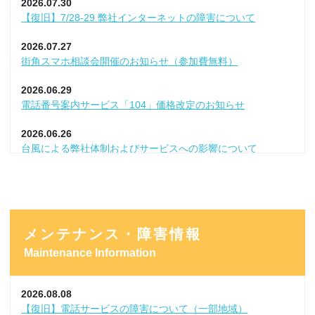
2026.07.30
【復旧】7/28-29 弊社インターネットの障害について
2026.07.27
街角スマホ相談会開催のお知らせ（参加費無料）
2026.06.29
電話番号案内サービス「104」価格改定のお知らせ
2026.06.26
台風による弊社体制およびサービスへの影響について
2026.06.25
TV・NET月額利用料改定のお知らせ
2026.06.24
メンテナンス・障害情報
【弊社サービスに影響なし】他社での情報漏洩事案について
Maintenance Information
2026.06.01
「スーパー！ドラマＴＶ ＃海外ドラマ☆エンタメ」放送終了
2026.08.08
2026.05.29
【復旧】電話サービスの障害について（一部地域）