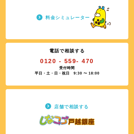
2026.08.04
2026.04.01
【緊急8/6】テレビサービス一時休止のお知らせ
料金シミュレーター
「BS10プレミアム」放送設備の切り替えに関するお知らせ
2026.08.04
2026.04.01
【緊急8/5】テレビサービス一時休止のお知らせ
電話リレーサービス料のご負担について
2026.08.04
2026.03.25
【復旧】テレビサービスの障害について
電話で相談する
「女性チャンネル♪LaLa TV」名称・ロゴ変更について
0120 - 559- 470
2026.08.04
2026.03.23
【復旧】テレビサービスの障害について
受付時間
【更新】「テレビ・プッシュ」一部サービス終了のお知らせ
平日・土・日・祝日 9:30 〜 18:00
2026.08.04
2026.03.16
【復旧】サービスの障害について（一部地域）
しなココ戸越銀座 店舗改修工事に伴う営業について
2026.08.01
【復旧】電話サービスの障害について（一部地域）
店舗で相談する
2026.07.30
【9/29】テレビサービス一時休止のお知らせ