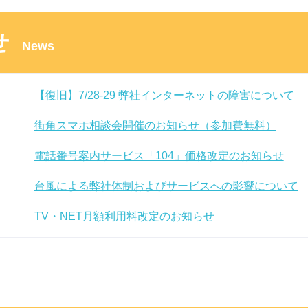
せ
News
【復旧】7/28-29 弊社インターネットの障害について
街角スマホ相談会開催のお知らせ（参加費無料）
電話番号案内サービス「104」価格改定のお知らせ
台風による弊社体制およびサービスへの影響について
TV・NET月額利用料改定のお知らせ
【弊社サービスに影響なし】他社での情報漏洩事案に
「スーパー！ドラマＴＶ ＃海外ドラマ☆エンタメ」放
東急でんき「ライフフィットプラン」のプラン改定に