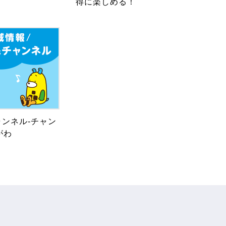
得に楽しめる！
ンネル-チャン
がわ