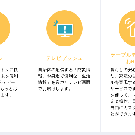
ケーブル
ル
テレビプッシュ
わH
おトクに快
自治体の配信する「防災情
暮らしの安
端末を便利
報」や身近で便利な「生活
た、家電の
わ デー
情報」を音声とテレビ画面
ルを実現する
をもっとお
でお届けします。
サービスで
けます。
を使って、
定＆操作。
自由にカス
とができま