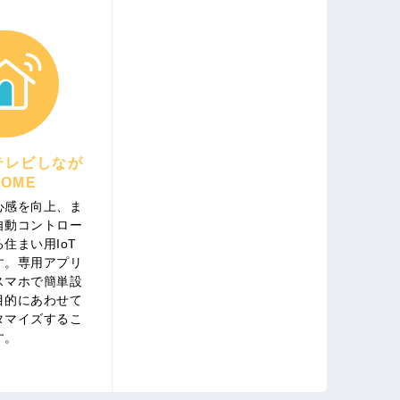
テレビしなが
OME
心感を向上、ま
自動コントロー
住まい用IoT
す。専用アプリ
スマホで簡単設
目的にあわせて
タマイズするこ
す。