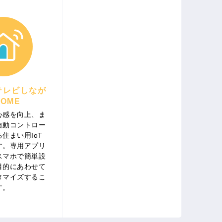
テレビしなが
OME
心感を向上、ま
自動コントロー
住まい用IoT
す。専用アプリ
スマホで簡単設
目的にあわせて
タマイズするこ
す。