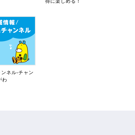
得に楽しめる！
ンネル-チャン
がわ