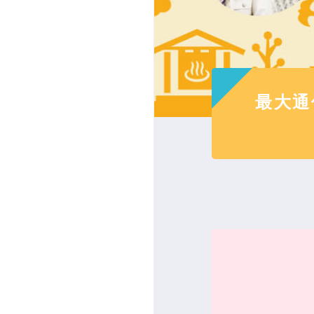
お引
フォー