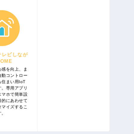
テレビしなが
OME
心感を向上、ま
自動コントロー
住まい用IoT
す。専用アプリ
スマホで簡単設
目的にあわせて
タマイズするこ
す。