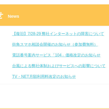
せ
News
【復旧】7/28-29 弊社インターネットの障害について
街角スマホ相談会開催のお知らせ（参加費無料）
電話番号案内サービス「104」価格改定のお知らせ
台風による弊社体制およびサービスへの影響について
TV・NET月額利用料改定のお知らせ
【弊社サービスに影響なし】他社での情報漏洩事案に
「スーパー！ドラマＴＶ ＃海外ドラマ☆エンタメ」放
東急でんき「ライフフィットプラン」のプラン改定に