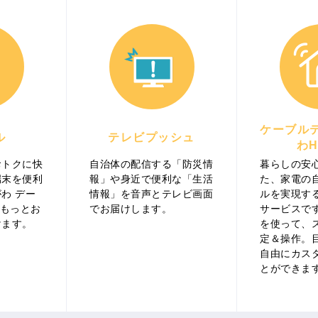
ケーブル
ル
テレビプッシュ
わH
おトクに快
自治体の配信する「防災情
暮らしの安
端末を便利
報」や身近で便利な「生活
た、家電の
わ デー
情報」を音声とテレビ画面
ルを実現する
をもっとお
でお届けします。
サービスで
けます。
を使って、
定＆操作。
自由にカス
とができま