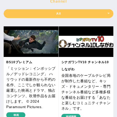
Channel
All
BS10プレミアム
シナガワンTV10 チャンネル10
「ミッション：インポッシブ
しながわ
ル／デッドレコニング」 ハ
全国各地のケーブルテレビ局
リウッドの最新作から不朽の
が制作した番組など、キッ
名作、ここでしか観られない
ズ・ドキュメンタリー・専門
厳選した映画とドラマ、独占
チャンネル番組など多種多様
コンテンツ、吹替作品をお届
な番組をお届けする「あなた
けします。 © 2024
と楽しむコミュニティチャン
Paramount Pictures.
ネル」です。
映画
地域情報